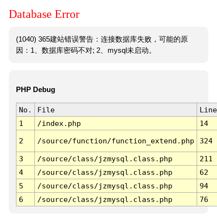
Database Error
(1040) 365建站错误警告：连接数据库失败，可能的原
因：1、数据库密码不对; 2、mysql未启动。
PHP Debug
No.
File
Line
1
/index.php
14
2
/source/function/function_extend.php
324
3
/source/class/jzmysql.class.php
211
4
/source/class/jzmysql.class.php
62
5
/source/class/jzmysql.class.php
94
6
/source/class/jzmysql.class.php
76