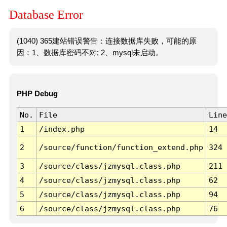
Database Error
(1040) 365建站错误警告：连接数据库失败，可能的原
因：1、数据库密码不对; 2、mysql未启动。
PHP Debug
No.
File
Line
1
/index.php
14
2
/source/function/function_extend.php
324
3
/source/class/jzmysql.class.php
211
4
/source/class/jzmysql.class.php
62
5
/source/class/jzmysql.class.php
94
6
/source/class/jzmysql.class.php
76