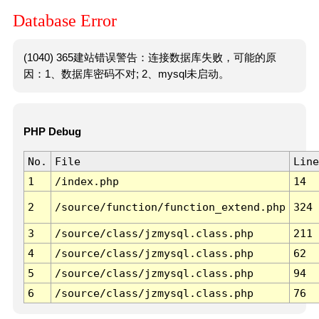
Database Error
(1040) 365建站错误警告：连接数据库失败，可能的原
因：1、数据库密码不对; 2、mysql未启动。
PHP Debug
No.
File
Line
1
/index.php
14
2
/source/function/function_extend.php
324
3
/source/class/jzmysql.class.php
211
4
/source/class/jzmysql.class.php
62
5
/source/class/jzmysql.class.php
94
6
/source/class/jzmysql.class.php
76