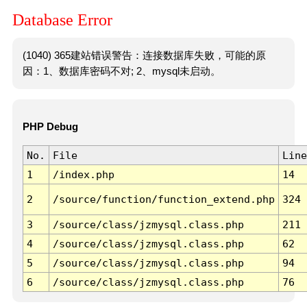
Database Error
(1040) 365建站错误警告：连接数据库失败，可能的原
因：1、数据库密码不对; 2、mysql未启动。
PHP Debug
No.
File
Line
1
/index.php
14
2
/source/function/function_extend.php
324
3
/source/class/jzmysql.class.php
211
4
/source/class/jzmysql.class.php
62
5
/source/class/jzmysql.class.php
94
6
/source/class/jzmysql.class.php
76