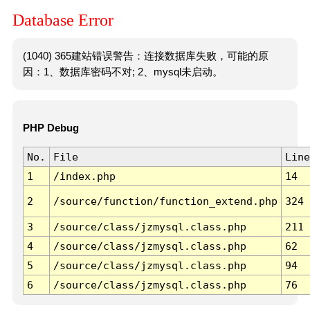
Database Error
(1040) 365建站错误警告：连接数据库失败，可能的原
因：1、数据库密码不对; 2、mysql未启动。
PHP Debug
No.
File
Line
1
/index.php
14
2
/source/function/function_extend.php
324
3
/source/class/jzmysql.class.php
211
4
/source/class/jzmysql.class.php
62
5
/source/class/jzmysql.class.php
94
6
/source/class/jzmysql.class.php
76