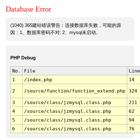
Database Error
(1040) 365建站错误警告：连接数据库失败，可能的原
因：1、数据库密码不对; 2、mysql未启动。
PHP Debug
No.
File
Line
1
/index.php
14
2
/source/function/function_extend.php
324
3
/source/class/jzmysql.class.php
211
4
/source/class/jzmysql.class.php
62
5
/source/class/jzmysql.class.php
94
6
/source/class/jzmysql.class.php
76