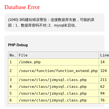
Database Error
(1040) 365建站错误警告：连接数据库失败，可能的原
因：1、数据库密码不对; 2、mysql未启动。
PHP Debug
No.
File
Line
1
/index.php
14
2
/source/function/function_extend.php
324
3
/source/class/jzmysql.class.php
211
4
/source/class/jzmysql.class.php
62
5
/source/class/jzmysql.class.php
94
6
/source/class/jzmysql.class.php
76