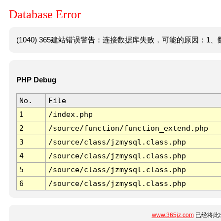
Database Error
(1040) 365建站错误警告：连接数据库失败，可能的原因：1、数
PHP Debug
No.
File
1
/index.php
2
/source/function/function_extend.php
3
/source/class/jzmysql.class.php
4
/source/class/jzmysql.class.php
5
/source/class/jzmysql.class.php
6
/source/class/jzmysql.class.php
www.365jz.com
已经将此