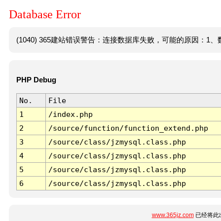
Database Error
(1040) 365建站错误警告：连接数据库失败，可能的原因：1、数
PHP Debug
No.
File
1
/index.php
2
/source/function/function_extend.php
3
/source/class/jzmysql.class.php
4
/source/class/jzmysql.class.php
5
/source/class/jzmysql.class.php
6
/source/class/jzmysql.class.php
www.365jz.com
已经将此