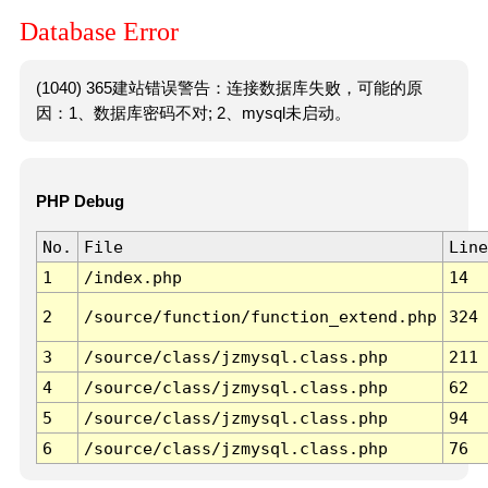
Database Error
(1040) 365建站错误警告：连接数据库失败，可能的原
因：1、数据库密码不对; 2、mysql未启动。
PHP Debug
No.
File
Line
1
/index.php
14
2
/source/function/function_extend.php
324
3
/source/class/jzmysql.class.php
211
4
/source/class/jzmysql.class.php
62
5
/source/class/jzmysql.class.php
94
6
/source/class/jzmysql.class.php
76