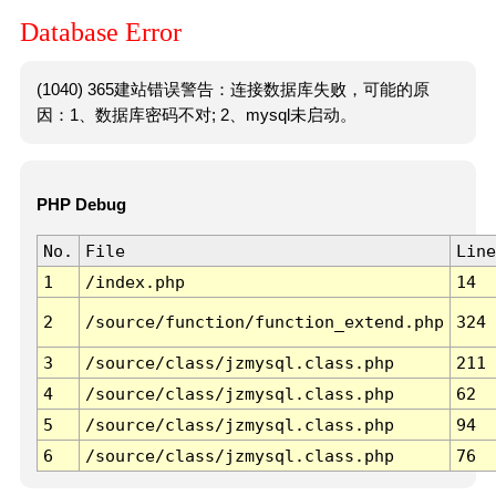
Database Error
(1040) 365建站错误警告：连接数据库失败，可能的原
因：1、数据库密码不对; 2、mysql未启动。
PHP Debug
No.
File
Line
1
/index.php
14
2
/source/function/function_extend.php
324
3
/source/class/jzmysql.class.php
211
4
/source/class/jzmysql.class.php
62
5
/source/class/jzmysql.class.php
94
6
/source/class/jzmysql.class.php
76