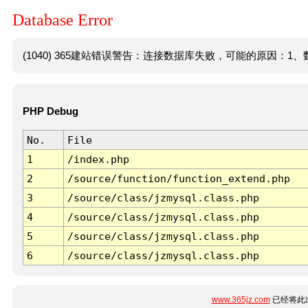
Database Error
(1040) 365建站错误警告：连接数据库失败，可能的原因：1、数
PHP Debug
No.
File
1
/index.php
2
/source/function/function_extend.php
3
/source/class/jzmysql.class.php
4
/source/class/jzmysql.class.php
5
/source/class/jzmysql.class.php
6
/source/class/jzmysql.class.php
www.365jz.com
已经将此