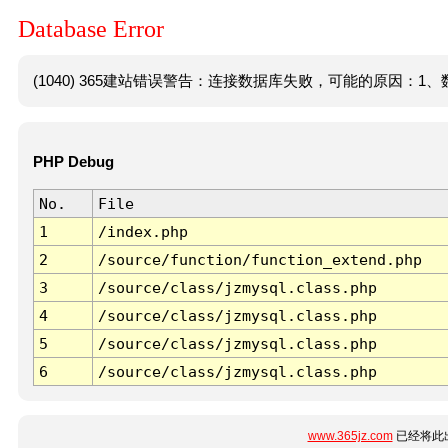
Database Error
(1040) 365建站错误警告：连接数据库失败，可能的原因：1、数
PHP Debug
No.
File
1
/index.php
2
/source/function/function_extend.php
3
/source/class/jzmysql.class.php
4
/source/class/jzmysql.class.php
5
/source/class/jzmysql.class.php
6
/source/class/jzmysql.class.php
www.365jz.com
已经将此