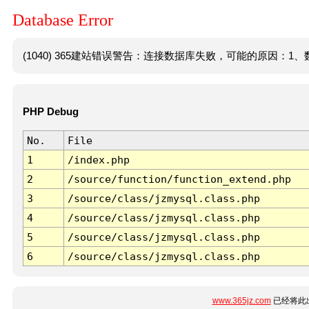
Database Error
(1040) 365建站错误警告：连接数据库失败，可能的原因：1、数
PHP Debug
No.
File
1
/index.php
2
/source/function/function_extend.php
3
/source/class/jzmysql.class.php
4
/source/class/jzmysql.class.php
5
/source/class/jzmysql.class.php
6
/source/class/jzmysql.class.php
www.365jz.com
已经将此