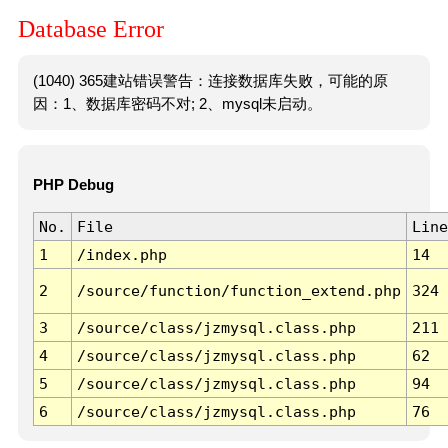
Database Error
(1040) 365建站错误警告：连接数据库失败，可能的原
因：1、数据库密码不对; 2、mysql未启动。
PHP Debug
No.
File
Line
1
/index.php
14
2
/source/function/function_extend.php
324
3
/source/class/jzmysql.class.php
211
4
/source/class/jzmysql.class.php
62
5
/source/class/jzmysql.class.php
94
6
/source/class/jzmysql.class.php
76