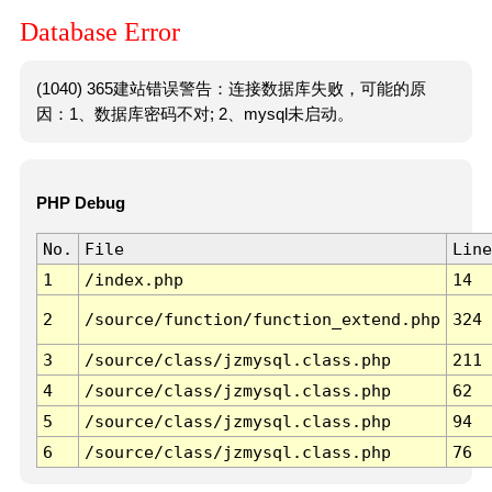
Database Error
(1040) 365建站错误警告：连接数据库失败，可能的原
因：1、数据库密码不对; 2、mysql未启动。
PHP Debug
No.
File
Line
1
/index.php
14
2
/source/function/function_extend.php
324
3
/source/class/jzmysql.class.php
211
4
/source/class/jzmysql.class.php
62
5
/source/class/jzmysql.class.php
94
6
/source/class/jzmysql.class.php
76