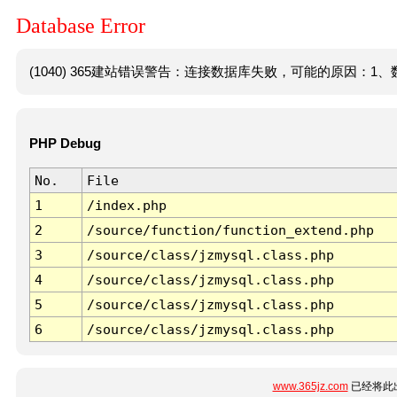
Database Error
(1040) 365建站错误警告：连接数据库失败，可能的原因：1、数
PHP Debug
No.
File
1
/index.php
2
/source/function/function_extend.php
3
/source/class/jzmysql.class.php
4
/source/class/jzmysql.class.php
5
/source/class/jzmysql.class.php
6
/source/class/jzmysql.class.php
www.365jz.com
已经将此