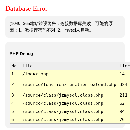
Database Error
(1040) 365建站错误警告：连接数据库失败，可能的原
因：1、数据库密码不对; 2、mysql未启动。
PHP Debug
No.
File
Line
1
/index.php
14
2
/source/function/function_extend.php
324
3
/source/class/jzmysql.class.php
211
4
/source/class/jzmysql.class.php
62
5
/source/class/jzmysql.class.php
94
6
/source/class/jzmysql.class.php
76