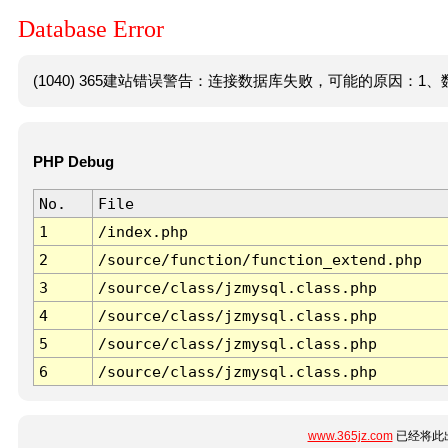
Database Error
(1040) 365建站错误警告：连接数据库失败，可能的原因：1、数
PHP Debug
No.
File
1
/index.php
2
/source/function/function_extend.php
3
/source/class/jzmysql.class.php
4
/source/class/jzmysql.class.php
5
/source/class/jzmysql.class.php
6
/source/class/jzmysql.class.php
www.365jz.com
已经将此