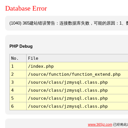
Database Error
(1040) 365建站错误警告：连接数据库失败，可能的原因：1、数
PHP Debug
No.
File
1
/index.php
2
/source/function/function_extend.php
3
/source/class/jzmysql.class.php
4
/source/class/jzmysql.class.php
5
/source/class/jzmysql.class.php
6
/source/class/jzmysql.class.php
www.365jz.com
已经将此