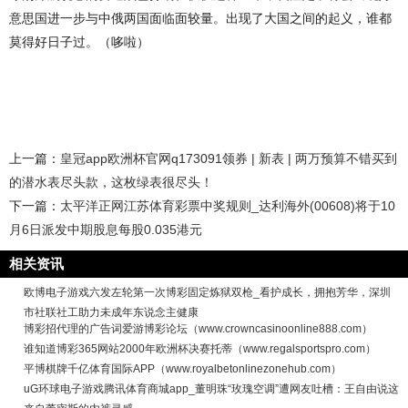
意思国进一步与中俄两国面临面较量。出现了大国之间的起义，谁都
莫得好日子过。（哆啦）
上一篇：
皇冠app欧洲杯官网q173091领券 | 新表 | 两万预算不错买到
的潜水表尽头款，这枚绿表很尽头！
下一篇：
太平洋正网江苏体育彩票中奖规则_达利海外(00608)将于10
月6日派发中期股息每股0.035港元
相关资讯
欧博电子游戏六发左轮第一次博彩固定炼狱双枪_看护成长，拥抱芳华，深圳
市社联社工助力未成年东说念主健康
博彩招代理的广告词爱游博彩论坛（www.crowncasinoonline888.com）
谁知道博彩365网站2000年欧洲杯决赛托蒂（www.regalsportspro.com）
平博棋牌千亿体育国际APP（www.royalbetonlinezonehub.com）
uG环球电子游戏腾讯体育商城app_董明珠“玫瑰空调”遭网友吐槽：王自由说这