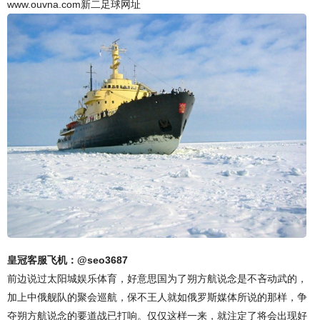
www.ouvna.com新二足球网址
皇冠客服飞机：@seo3687
前边说过太阳城娱乐体育，好意思国为了朔方航说念是不吝动武的，
加上中俄舰队的聚会巡航，保不王人就如俄罗斯媒体所说的那样，争
夺朔方航说念的要道战已打响。仅仅这样一来，就注定了将会出现好