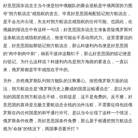
好意思国东说念主当今便是怕中俄舰队的聚会巡航是中俄两国协力图
夺“朔方航说念”戒指权的贪念。毕竟好意思国相配惦记朔方航说念，
是不会允许出现，失去对朔方航说念戒指权的任何可能。也因此，在
俄媒的报说念中有这样一句话：好意思国东说念主准备质疑俄罗斯对
这条航说念戒指权的观点，致使可能会不吝动用武力。这里需要说的
是，好意思国如斯惦记朔方航说念，那么科捷利内岛便是好意思国
的“肉中刺肉中刺”，倘若不拔掉这颗钉子，那么好意思国的惦记便是
白惦记。为什么这样说？科捷利内岛是朔方海路的要道点，一直以
来，俄罗斯都是牢牢戒指在手中的。
另外，亦然俄罗斯队列朔方舰队的注释重心。按照俄罗斯方面的说
法，朔方航说念是“俄罗斯历史上酿成的国度运输通说念”，是以允许
别的国度在朔方航说念不错，但前提是，这不是免费的。反不雅，好
意思国的真谛是北极主要航说念全线的治外法权，不需要征得包括俄
罗斯在内任何国度的和平通行许可。是以当今出现了这样一个情况，
俄罗斯条件收费，而好意思国条件免费，那么基于相通把朔方航说念
视为“命脉”的情况下，两国事否要开打？