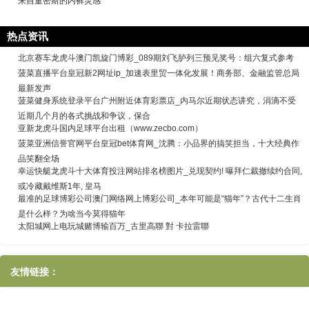
来自董密斯的内裤灵感
热点资讯
北京赛车龙虎斗澳门凯旋门博彩_089期刘飞胪列三预见奖号：组六复式参考
菠菜直播平台皇冠新2网址ip_加速表里贸一体化发展！商务部、金融监管总局
最新发声
菠菜健身系统登录平台广州附近体育彩票店_内马尔近期状态讲究，涓滴不受
近期几个月的各式挑战和争议，保合
亚新龙虎斗国内足球平台出租（www.zecbo.com）
菠菜亚洲信誉官网平台皇冠bet体育网_沈腾：小品界的搞笑担当，十大经典作
品笑翻全场
幸运快艇龙虎斗十大体育投注网站排名榜图片_兑现契约! 曝拜仁裁撤续约合同,
或冷藏戴维斯1年, 皇马
最准的足球博彩公司澳门网络网上博彩公司_本年可能是“猫年”？古代十二生肖
是什么样？为啥当今莫得猫年
太阳城网上电玩城赌博输百万_古里高聯 對 卡拉雷聯
友情链接：