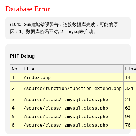
Database Error
(1040) 365建站错误警告：连接数据库失败，可能的原
因：1、数据库密码不对; 2、mysql未启动。
PHP Debug
No.
File
Line
1
/index.php
14
2
/source/function/function_extend.php
324
3
/source/class/jzmysql.class.php
211
4
/source/class/jzmysql.class.php
62
5
/source/class/jzmysql.class.php
94
6
/source/class/jzmysql.class.php
76