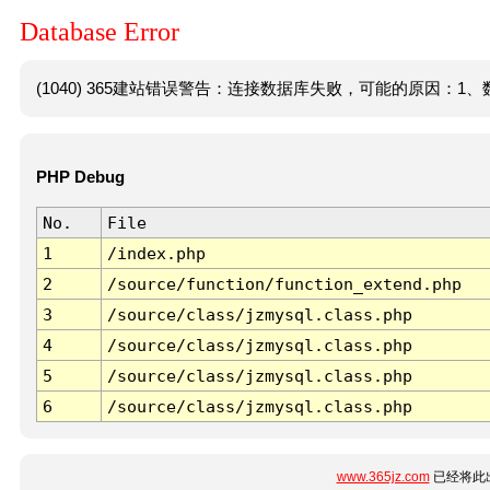
Database Error
(1040) 365建站错误警告：连接数据库失败，可能的原因：1、数
PHP Debug
No.
File
1
/index.php
2
/source/function/function_extend.php
3
/source/class/jzmysql.class.php
4
/source/class/jzmysql.class.php
5
/source/class/jzmysql.class.php
6
/source/class/jzmysql.class.php
www.365jz.com
已经将此