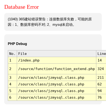
Database Error
(1040) 365建站错误警告：连接数据库失败，可能的原
因：1、数据库密码不对; 2、mysql未启动。
PHP Debug
No.
File
Line
1
/index.php
14
2
/source/function/function_extend.php
324
3
/source/class/jzmysql.class.php
211
4
/source/class/jzmysql.class.php
62
5
/source/class/jzmysql.class.php
94
6
/source/class/jzmysql.class.php
76