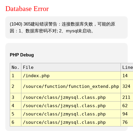
Database Error
(1040) 365建站错误警告：连接数据库失败，可能的原
因：1、数据库密码不对; 2、mysql未启动。
PHP Debug
No.
File
Line
1
/index.php
14
2
/source/function/function_extend.php
324
3
/source/class/jzmysql.class.php
211
4
/source/class/jzmysql.class.php
62
5
/source/class/jzmysql.class.php
94
6
/source/class/jzmysql.class.php
76