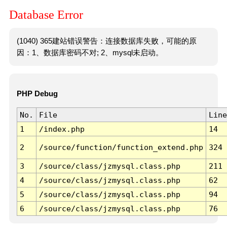
Database Error
(1040) 365建站错误警告：连接数据库失败，可能的原
因：1、数据库密码不对; 2、mysql未启动。
PHP Debug
No.
File
Line
1
/index.php
14
2
/source/function/function_extend.php
324
3
/source/class/jzmysql.class.php
211
4
/source/class/jzmysql.class.php
62
5
/source/class/jzmysql.class.php
94
6
/source/class/jzmysql.class.php
76