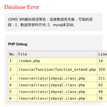
Database Error
(1040) 365建站错误警告：连接数据库失败，可能的原
因：1、数据库密码不对; 2、mysql未启动。
PHP Debug
No.
File
Line
1
/index.php
14
2
/source/function/function_extend.php
324
3
/source/class/jzmysql.class.php
211
4
/source/class/jzmysql.class.php
62
5
/source/class/jzmysql.class.php
94
6
/source/class/jzmysql.class.php
76