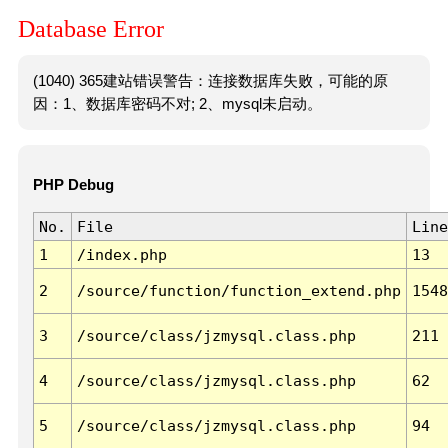
Database Error
(1040) 365建站错误警告：连接数据库失败，可能的原
因：1、数据库密码不对; 2、mysql未启动。
PHP Debug
No.
File
Line
1
/index.php
13
2
/source/function/function_extend.php
1548
3
/source/class/jzmysql.class.php
211
4
/source/class/jzmysql.class.php
62
5
/source/class/jzmysql.class.php
94