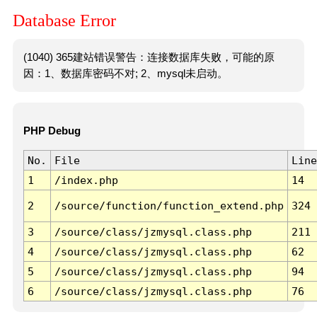
Database Error
(1040) 365建站错误警告：连接数据库失败，可能的原
因：1、数据库密码不对; 2、mysql未启动。
PHP Debug
No.
File
Line
1
/index.php
14
2
/source/function/function_extend.php
324
3
/source/class/jzmysql.class.php
211
4
/source/class/jzmysql.class.php
62
5
/source/class/jzmysql.class.php
94
6
/source/class/jzmysql.class.php
76